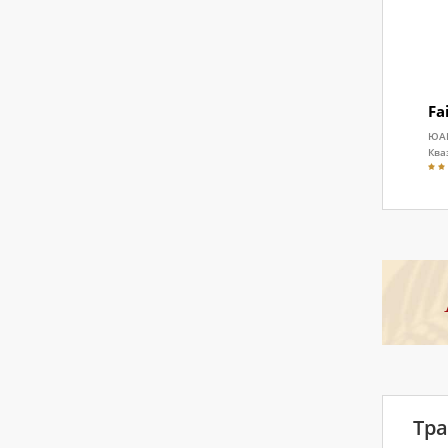
Fa
ЮА
Ква
Тр