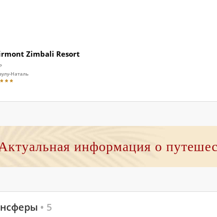
irmont Zimbali Resort
Р
зулу-Наталь
Актуальная информация о путеше
ансферы
• 5