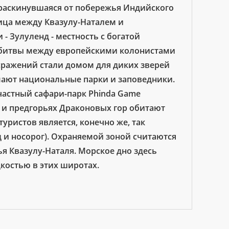
раскинувшаяся от побережья Индийского
ница между Квазулу-Наталем и
- Зулуленд - местность с богатой
е битвы между европейскими колонистами
сражений стали домом для диких зверей
мают национальные парки и заповедники.
частный сафари-парк Phinda Game
ша и предгорьях Драконовых гор обитают
ристов является, конечно же, так
д и носорог). Охраняемой зоной считаются
я Квазулу-Наталя. Морское дно здесь
костью в этих широтах.