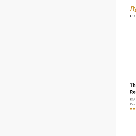
Л
по
Th
Re
ЮА
Ква