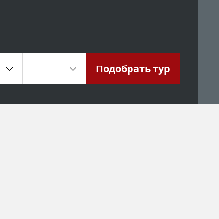
Подобрать
тур
а