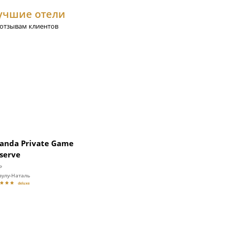
учшие отели
 отзывам клиентов
anda Private Game
serve
Р
зулу-Наталь
deluxe