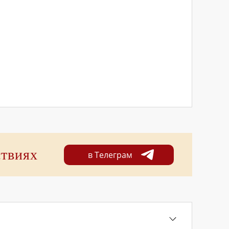
ствиях
в Телеграм