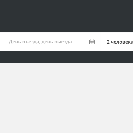
День въезда, день выезда
2 человек