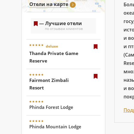
Отели на карте
Бол
оке
госу
— Лучшие отели
по отзывам клиентов
ист
и в
и п
deluxe
Thanda Private Game
(Са
Reserve
Rese
мно
назы
Fairmont Zimbali
Resort
и в
пок
Phinda Forest Lodge
Под
Phinda Mountain Lodge