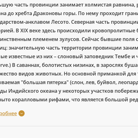
ьшую часть провинции занимает холмистая равнина, 
ана до хребта Драконовы горы. По нему проходит гра
дарством-анклавом Лесото. Северная часть провинции 
орией. В XIX веке здесь происходили кровопролитны
оинственным племенем зулусов. Сейчас бывшие поля 
тиц: значительную часть территории провинции зани
мые известные из них – слоновый заповедник Тембе и 
rve.) В саваннах, болотистых низинах, в зарослях бу
жество видов животных. Но основной приманкой для ту
ваемая "большая пятерка" (слон, лев, буйвол, леопар
оды Индийского океана у некоторых участков побережь
рыто коралловыми рифами, что является большой ред
робнее