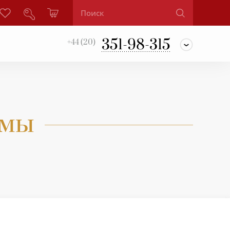
351-98-315
+44 (20)
ммы