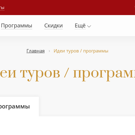
ты
Программы
Скидки
Ещё
Главная
Идеи туров / программы
еи туров / програ
программы