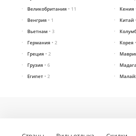
Великобритания
• 11
Кения
Венгрия
• 1
Китай
Вьетнам
• 3
Колум
Германия
• 2
Корея
Греция
• 2
Маври
Грузия
• 6
Мадаг
Египет
• 2
Малай
Страны
Виды отдыха
Скидки