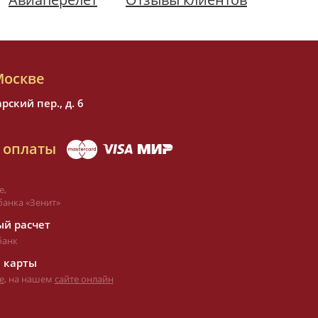
Москве
ский пер., д. 6
 оплаты
е,
банка «Зенит»
й расчет
банк
 карты
е
, на нашем
сайте онлайн