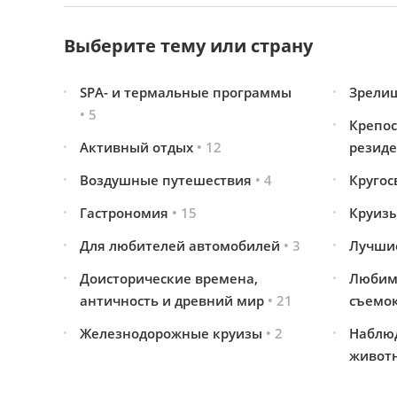
Выберите тему или страну
SPA- и термальные программы
Зрели
• 5
Крепос
Активный отдых
• 12
резид
Воздушные путешествия
• 4
Кругос
Гастрономия
• 15
Круиз
Для любителей автомобилей
• 3
Лучши
Доисторические времена,
Любим
античность и древний мир
• 21
съемо
Железнодорожные круизы
• 2
Наблю
живот