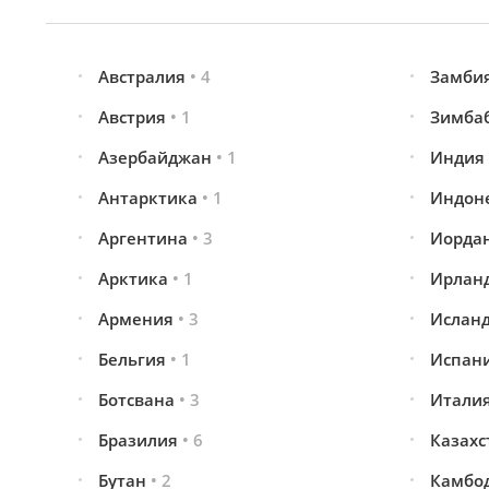
Австралия
• 4
Замби
Австрия
• 1
Зимба
Азербайджан
• 1
Индия
Антарктика
• 1
Индон
Аргентина
• 3
Иорда
Арктика
• 1
Ирлан
Армения
• 3
Ислан
Бельгия
• 1
Испан
Ботсвана
• 3
Итали
Бразилия
• 6
Казах
Бутан
• 2
Камбо