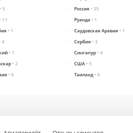
• 5
Россия
• 35
• 11
Руанда
• 1
бия
• 1
Саудовская Аравия
• 1
• 4
Сербия
• 3
кий
• 1
Сингапур
• 4
аскар
• 2
США
• 5
зия
• 6
Таиланд
• 6
Авиаперелёт
Отзывы клиентов