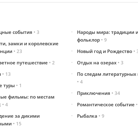
щные события
• 3
Народы мира: традиции 
фольклор
• 9
ти, замки и королевские
енции
• 23
Новый год и Рождество
• 
ветное путешествие
• 2
Отдых на озерах
• 3
ы
• 13
По следам литературных 
• 4
е туры
• 1
Приключения
• 34
ые фильмы: по местам
к
• 4
Романтическое событие
•
дение за дикими
Рыбалка
• 9
ными
• 15