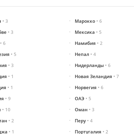
я
• 3
Марокко
• 6
бве
• 3
Мексика
• 5
• 6
Намибия
• 2
езия
• 5
Непал
• 4
ния
• 3
Нидерланды
• 6
дия
• 1
Новая Зеландия
• 7
дия
• 1
Норвегия
• 6
ия
• 9
ОАЭ
• 5
я
• 10
Оман
• 3
стан
• 2
Перу
• 4
джа
• 1
Португалия
• 2