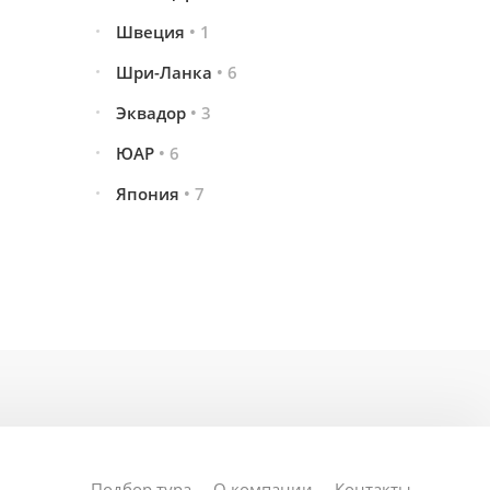
Швеция
• 1
Шри-Ланка
• 6
Эквадор
• 3
ЮАР
• 6
Япония
• 7
Подбор тура
О компании
Контакты