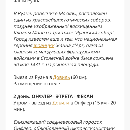
части Руана.
В Руане, ровеснике Москвы, расположен
один из красивейших готических соборов,
позднее изображенный восхищенным
Клодом Моне на триптихе "Руанский собор".
Город известен еще и тем, что национальная
героиня
Франции
Жанна д'Арк, одна из
главных командующих французскими
войсками в Столетней войне была сожжена
30 мая 1431 г. на рыночной площади.
Выезд из Руана в
Довиль
(60 км).
Размещение в отеле.
2 день. ОНФЛЕР - ЭТРЕТА - ФЕКАН
Утром - выезд из
Довиля
в
Онфлер
(15 км - 20
мин).
Близлежащий средневековый городок
Онфлер, облюбованный импрессионистами,