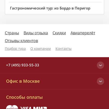
Гастрономический тур: из Бордо в Перигор
Страны
Виды отдыха
Скидки
Авиаперелёт
Отзывы клиентов
Подбор тура
О компании
Контакты
+7 (495) 933-55-33
Москва
Офис в Москве
+7 (495) 933-55-33
Вся Россия
Малый Татарский пер., д. 6
8 (800) 700-25-33
Способы оплаты