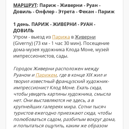
МАРШРУТ
: Париж - Живерни - Руан -
Довиль - Онфлер - Этрета - Фекан - Париж
1 день. ПАРИЖ - ЖИВЕРНИ - РУАН -
ДОВИЛЬ
Утром - выезд из
Парижа
в
Живерни
(Giverny) (73 км - 1 час 30 мин). Посещение
дома-музея художника Клода Моне, музей
импрессионистов, сады.
Городок Живерни располо­жен между
Руаном и
Парижем
, где в конце XIX жил и
творил известный французский художник-
импрессионист Клод Моне. Ехать сюда,
чтобы увидеть картины художника, смысла
нет. Они выставляются не здесь, а в
крупнейших галереях мира. Сотни тысяч
туристов ежегодно приезжают сюда, чтобы
полюбоваться садом, разбитым вокруг дома,
и попытаться ощутить, каким же образом