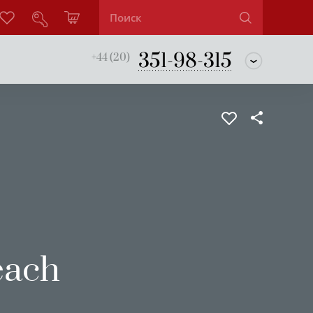
351-98-315
+44 (20)
each